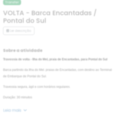
Transfer
VOLTA - Barca Encantadas /
Pontal do Sul
Ler descrição
Sobre a atividade
Travessia de volta - Ilha do Mel, praia de Encantadas, para Pontal do Sul
Barca partindo da Ilha do Mel. praias de Encantadas, com destino ao Terminal
de Embarque de Pontal do Sul.
Travessia segura, ágil e com horários regulares.
Duração: 30 minutos
Leia mais