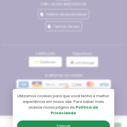
CNPJ: 00.632.965/0001-05
Politica de privacidade
Termos de uso
Certificada
Segurança
Aceitamos os cartões
Utilizamos cookies para que você tenha a melhor
Meios de pagamento
experiência em nosso site. Para saber mais
acesse nossa página de
Política de
Privacidade
Tecnologia
Entendi