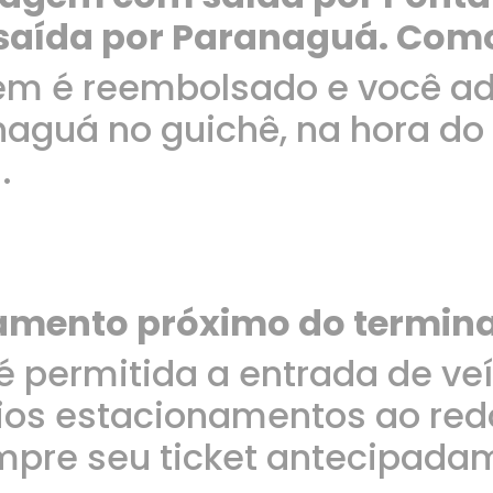
 saída por Paranaguá. Com
m é reembolsado e você adq
naguá no guichê, na hora d
.
mento próximo do termina
 é permitida a entrada de ve
ios estacionamentos ao redo
pre seu ticket antecipada