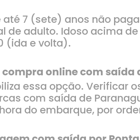
até 7 (sete) anos não paga 
ual de adulto. Idoso acima d
 (ida e volta).
 compra online com saída 
iliza essa opção. Verificar o
arcas com saída de Paranag
a hora do embarque, por or
gem com saída por Pontal