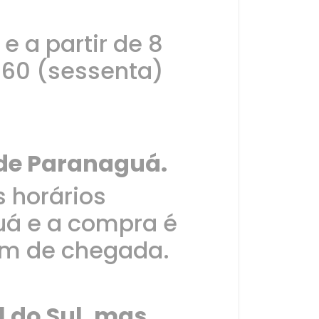
e a partir de 8
e 60 (sessenta)
de Paranaguá.
s horários
uá e a compra é
dem de chegada.
 do Sul, mas