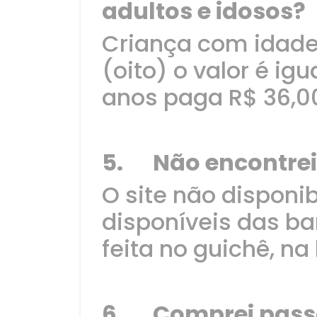
adultos e idosos?
Criança com idade 
(oito) o valor é ig
anos paga R$ 36,00
5. Não encontrei
O site não disponib
disponíveis das b
feita no guichê, n
6. Comprei passa