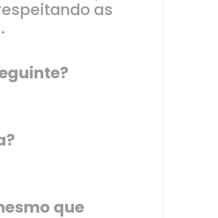
 respeitando as
.
eguinte?
a?
 mesmo que