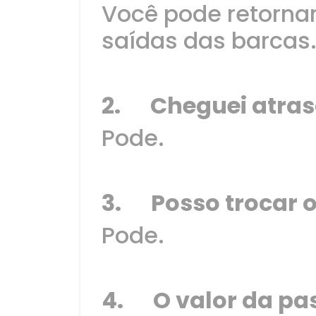
Você pode retornar
saídas das barcas. 
2. Cheguei atrasa
Pode.
3. Posso trocar o
Pode.
4. O valor da pa