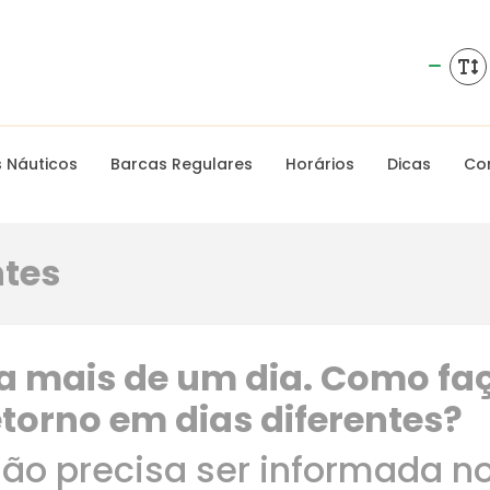
s Náuticos
Barcas Regulares
Horários
Dicas
Co
ntes
lha mais de um dia. Como f
retorno em dias diferentes?
não precisa ser informada n