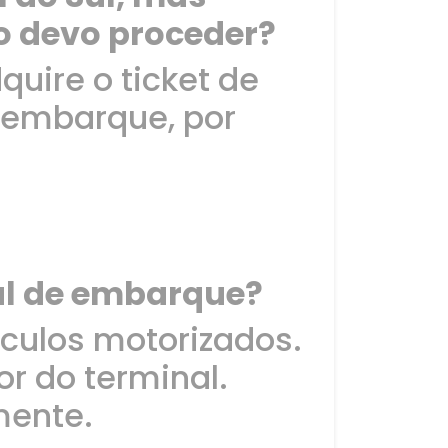
o devo proceder?
uire o ticket de
o embarque, por
l de embarque?
ículos motorizados.
r do terminal.
mente.