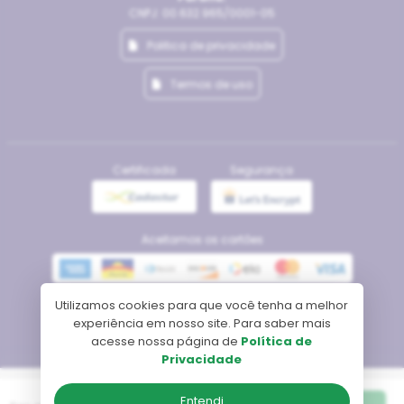
CNPJ: 00.632.965/0001-05
Politica de privacidade
Termos de uso
Certificada
Segurança
Aceitamos os cartões
Utilizamos cookies para que você tenha a melhor
Meios de pagamento
experiência em nosso site. Para saber mais
acesse nossa página de
Política de
Privacidade
Tecnologia
Entendi