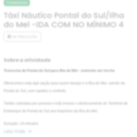
Travessias
Táxi Náutico Pontal do Sul/Ilha
do Mel -IDA COM NO MÍNIMO 4
Ler descrição
Sobre a atividade
Travessia de Pontal do Sul para Ilha do Mel - somente um trecho
Oferecemos esta ágil opção para quem deseja ir à Ilha do Mel, saindo de
Pontal do Sul, com rapidez e conforto.
Tarifas cobradas por pessoa e está incluso o deslocamento do Terminal de
Embarque de Pontal do Sul aos trapiches da Ilha do Mel.
Duração: 10 minutos
Leia mais